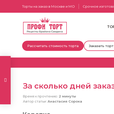
Торты на заказ в Москве и МО
Срочное изготов
ТО
Рассчитать стоимость торта
Заказать торт
За сколько дней зака
Время к прочтению:
2 минуты
Автор статьи:
Анастасия Сорока