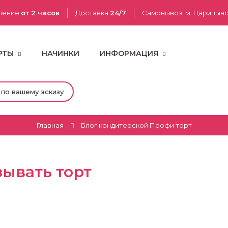
ление
от 2 часов
Доставка
24/7
Самовывоз: м. Царицын
РТЫ
НАЧИНКИ
ИНФОРМАЦИЯ
 по вашему эскизу
Главная
Блог кондитерской Профи торт
зывать торт