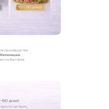
пов производства
абилизацию
аются быстрее