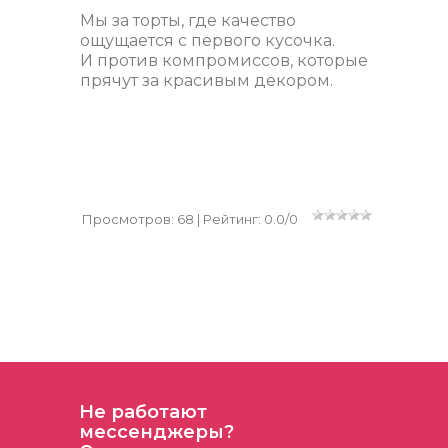
Мы за торты, где качество
ощущается с первого кусочка.
И против компромиссов, которые
прячут за красивым декором.
Просмотров
:
68
|
Рейтинг
:
0.0
/
0
Не работают
мессенджеры?