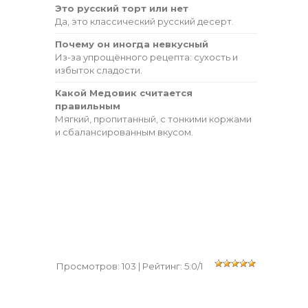
Это русский торт или нет
Да, это классический русский десерт.
Почему он иногда невкусный
Из-за упрощённого рецепта: сухость и
избыток сладости.
Какой Медовик считается
правильным
Мягкий, пропитанный, с тонкими коржами
и сбалансированным вкусом.
Просмотров
:
103
|
Рейтинг
:
5.0
/
1