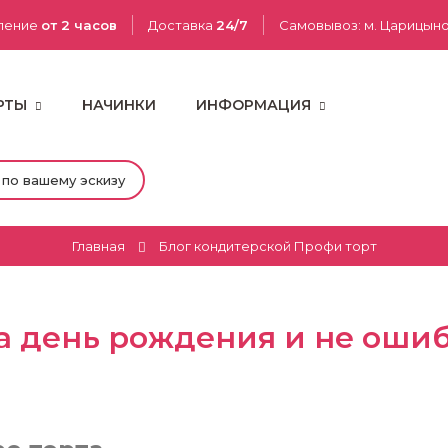
ление
от 2 часов
Доставка
24/7
Самовывоз: м. Царицын
РТЫ
НАЧИНКИ
ИНФОРМАЦИЯ
 по вашему эскизу
Главная
Блог кондитерской Профи торт
на день рождения и не оши