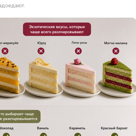
адоедают.