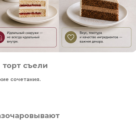
 торт съели
кие сочетания.
разочаровывают