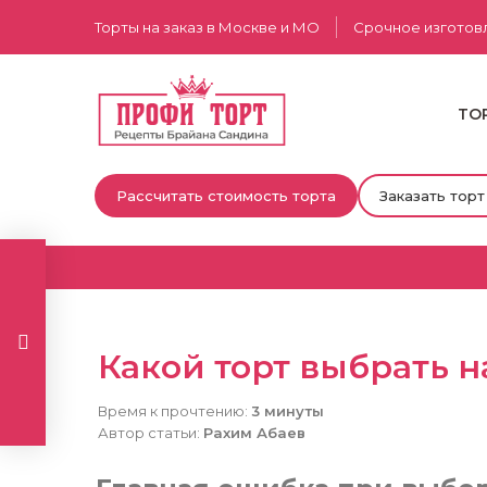
Торты на заказ в Москве и МО
Срочное изготов
ТО
Рассчитать стоимость торта
Заказать торт
Какой торт выбрать 
Время к прочтению:
3 минуты
Автор статьи:
Рахим Абаев