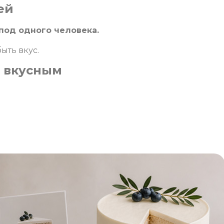
ей
под одного человека.
ыть вкус.
т вкусным